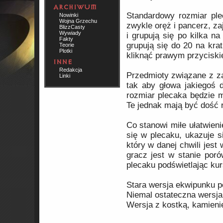
Standardowy rozmiar ple
Nowinki
Wojna Grzechu
zwykle oręż i pancerz, za
BlizzCasty
Wywiady
i grupują się po kilka na
Fakty
grupują się do 20 na kra
Teorie
Plotki
kliknąć prawym przyciskie
Redakcja
Przedmioty związane z za
Linki
tak aby głowa jakiegoś 
rozmiar plecaka będzie 
Te jednak mają być dość 
Co stanowi miłe ułatwieni
się w plecaku, ukazuje s
który w danej chwili jes
gracz jest w stanie poró
plecaku podświetlając kur
Stara wersja ekwipunku p
Niemal ostateczna wersj
Wersja z kostką, kamienie