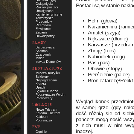
Dom aukcyjny
Osiągnięcia
Postaci są w stanie nakła
Rozwój postaci
Umiejętności
Kamienie runiczne
Towarzysze
Hełm (głowa)
Przedmioty
Rzemiosło
Naramienniki (ramie
Ekwipunek
Amulet (szyja)
Zadania
Deweloperzy
Rękawice (dłonie)
Karwasze (przedram
Barbarzyńca
Zbroję (tors)
Szaman
Czarownik
Nabiodrek (nogi)
Mnich
Pas (pas)
Łowca Demonów
Obuwie (stopy)
Mroczni Kultyści
Pierścienie (palce)
Szkielety
Bronie/Tarczę/Relikt
Niepogrzebani
Khazra
Upadli
Sękaci Tułacze
Podrzynacze Wydm
Padlinożery
Wygląd ikonek przedmiotó
w samej grze (gdy nało
Nowe Tristram
dość różnią się od sie
Katedra Tristram
Kaldeum
pancerz mogą nosić wszys
Pogranicza
z nich musi w nim wyg
inaczej.
Ogólnie