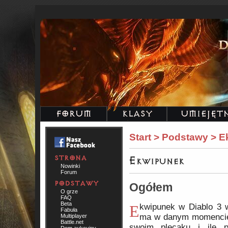
Start > Podstawy > 
Nowinki
Forum
Ogółem
O grze
FAQ
Beta
Ekwipunek w Diablo 3 wyświetla, co bohater
Fabuła
ma w danym momencie 
Multiplayer
Battle.net
swoim plecaku i ile p