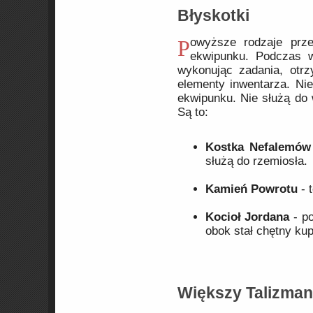
Błyskotki
Powyższe rodzaje przedmiotów to nie wszystko, co znajdziemy w naszym
ekwipunku. Podczas w
wykonując zadania, otrz
elementy inwentarza. Ni
ekwipunku. Nie służą do 
Są to:
Kostka Nefalemów
służą do rzemiosła.
Kamień Powrotu
- 
Kocioł Jordana
- po
obok stał chętny kup
Większy Talizman