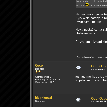
Niby smutne... ale co to b
robocie
PS coś mam dzie
Nic nie wskazuje na to
Było wiele patchy, a 
,,wynikami'' testów, k
Nowa postać oznaczała
zbalansowana.
Po za tym, bizzard ki
,,Stado baranów prowadzone
Coco
Odp: Odpo
Bohater
«
Odpowiedz 
jest juz monk, co sie 
Ostrzeżenia: 0
BattleTag: CoCo#2263
to paladyn , barb to ba
Wiadomości: 102
bizonkowal
Odp: Odpo
Najemnik
«
Odpowiedz 