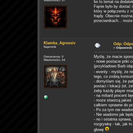
Wiadomości: 37
bo to temat na dodatek
Fajnie było by dostać 
który w połączeniu z i
frajdy. Obecnie można 
przeciwnikach... może 
Klamka_Agressiv
Odp: Odpo
Najemnik
«
Odpowiedz 
Myślę, że macie sporo r
Ostrzeżenia: 0
Wiadomości: 44
- nowe postacie póki c
(przykladowo Barb idą
- eventy - myślę, że 
tego, co zrobią konsu
- domyślam się, że pat
postaci i lokacji (ot
żeby każdy player mia
- na miliard procent b
- może stworzą jakieś
całkiem sprawne do pr
- Po za tym nie wiadom
- Nie wiadomo jak będ
- no i ostatnia sprawa
rozgrywkę - tak, jak t
głowę