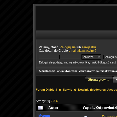
Witamy,
Gość
.
Zaloguj się
lub
zarejestruj
.
Czy dotarł do Ciebie
email aktywacyjny?
Zaloguj się podając nazwę użytkownika, hasło i długość sesji
Aktualności
: Forum utworzone. Zapraszamy do rejestrowania
Strona główna
Forum Diablo 3
�
Serwis
�
Nowinki
(Moderator:
Jacob
Strony: [
1
]
2
3
4
Autor
Wątek: Odpowiedzi
Mycota
Odpowied