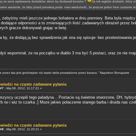
yłby za sens wydawania dodatków, skoro by dodawali bossów ?
Za rok wyjdzie dodatek, który 
wne wrażenie, że blizz przed premierą poda nam wiadomość, że jeszcze jeden hero zostanie 
, żebyśmy mieli jeszcze jednego bohatera w dniu premiery. Beta była między 
to dodające odporności a to zmieniających ilość zadawanych obrażeń przez b
tórych gracze dokonywali grając w betę.
 by, że dodają ją bez sprawdzenia jak ona się spisuje- bez przetestowania 
edyś wspominał, że na początku w diablo 3 ma być 5 postaci, oraz że nie maj
 przez lwa jest groźniejsze niż stado lwów prowadzone przez barana.'' Napoleon Bonaparte
wiedzi na często zadawane pytania
#7 :
Maj 06, 2012, 11:17:21 »
wszyscy uczepili tego paladyna... Postacie są świetnie stworzone, DH, hybryd
rb no i wiz to czarka ;] Moze jakies polaczenie starego barba i druida nas cze
wiedzi na często zadawane pytania
#8 :
Maj 06, 2012, 11:20:21 »