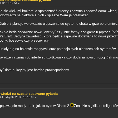
012, 10:12:51 »
iża się wielkimi krokami a społeczność graczy zaczyna zadawać coraz więcej
dpowiedzi na niektóre z nich - śpieszę Wam je przekazać.
Diablo 3 planuje wprowadzić ulepszenia do systemu chatu w grze po premierz
ha) nie będą dodawane nowe "eventy" czy inne formy end-game'u (oprócz PvP,
 WarCraft. Jedyna zawartość, która będzie zapewne dodawana to nowe przedmio
chy, bossowie czy przeciwnicy.
upiały się na balansie rozgrywki oraz potencjalnych ulepszeniach systemów.
rowadzenia zmian do interfejsu użytkownika czy dodania nowych opcji (jak mo
lny" dom aukcyjny jest bardzo prawdopodobny.
wiedzi na często zadawane pytania
#1 :
Maj 06, 2012, 10:16:32 »
 pojawią się mody - tak, jak to było w Diablo 2
Znajdzie siękilku inteligent