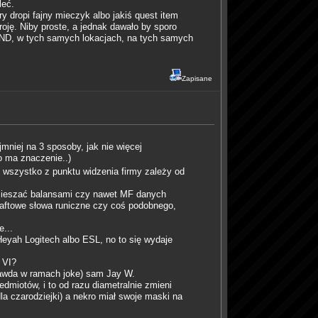
leć.
ry dropi fajny mieczyk albo jakiś quest item
roję. Niby proste, a jednak dawało by sporo
GRIND, w tych samych lokacjach, na tych samych
Zapisane
jmniej na 3 sposoby, jak nie więcej
o ma znaczenie..)
 wszystko z punktu widzenia firmy zależy od
ie mieszać balansami czy nawet MF danych
craftowe słowa runiczne czy coś podobnego,
e...
Heyah Logitech albo ESL, no to się wydaje
 VI?
rawda w ramach joke) sam Jay W.
edmiotów, i to od razu diametralnie zmieni
dla czarodziejki) a nekro miał swoje maski na