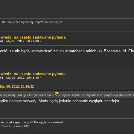
 stać się przedsiębiorcą: http://dariuszfoint.pl
wiedzi na często zadawane pytania
#2 :
Maj 06, 2012, 10:21:08 »
ść, że nie będą wprowadzać zmian w patchach takich jak Bossowie itd. Cho
wiedzi na często zadawane pytania
#3 :
Maj 06, 2012, 10:43:40 »
aj 06, 2012, 10:16:32
ią się mody - tak, jak to było w Diablo 2
Znajdzie siękilku inteligentów, co popracują dla społe
tylko osobne serwery. Mody będą jedynie odnośnie wyglądu interfejsu.
zieć w jaką grę ona gra? Bo wygląda świetnie!
atch?v=UE0PvmVfGR8