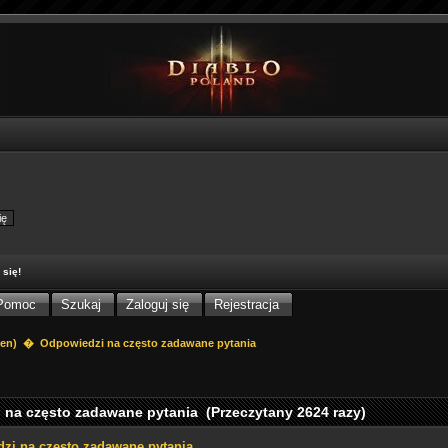
 się!
Pomoc
Szukaj
Zaloguj się
Rejestracja
sen
) �
Odpowiedzi na często zadawane pytania
 na często zadawane pytania (Przeczytany 2624 razy)
zi na często zadawane pytania