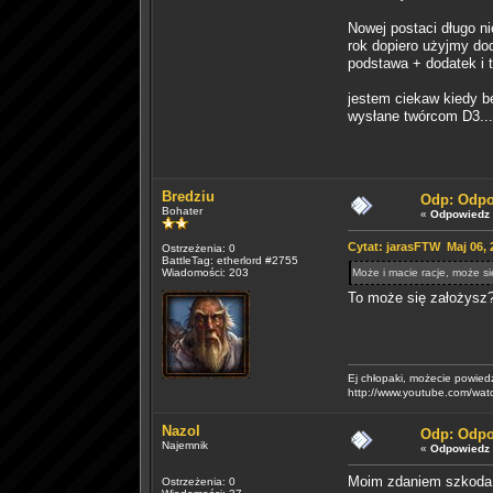
Nowej postaci długo n
rok dopiero użyjmy do
podstawa + dodatek i t
jestem ciekaw kiedy b
wysłane twórcom D3...
Bredziu
Odp: Odpo
Bohater
«
Odpowiedz 
Cytat: jarasFTW Maj 06, 
Ostrzeżenia: 0
BattleTag: etherlord #2755
Wiadomości: 203
Może i macie racje, może si
To może się założysz
Ej chłopaki, możecie powied
http://www.youtube.com/w
Nazol
Odp: Odpo
Najemnik
«
Odpowiedz 
Moim zdaniem szkoda, 
Ostrzeżenia: 0