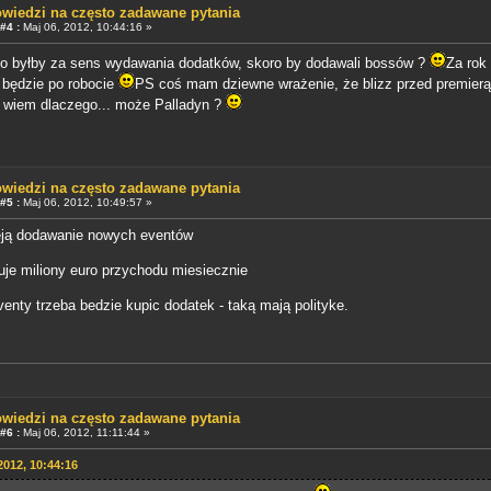
wiedzi na często zadawane pytania
#4 :
Maj 06, 2012, 10:44:16 »
 to byłby za sens wydawania dodatków, skoro by dodawali bossów ?
Za rok
 będzie po robocie
PS coś mam dziewne wrażenie, że blizz przed premier
e wiem dlaczego... może Palladyn ?
wiedzi na często zadawane pytania
#5 :
Maj 06, 2012, 10:49:57 »
eją dodawanie nowych eventów
uje miliony euro przychodu miesiecznie
nty trzeba bedzie kupic dodatek - taką mają polityke.
wiedzi na często zadawane pytania
#6 :
Maj 06, 2012, 11:11:44 »
2012, 10:44:16