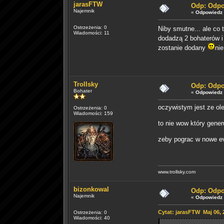
jarasFTW
Odp: Odpo
Najemnik
«
Odpowiedz 
Ostrzeżenia: 0
Niby smutne... ale co
Wiadomości: 11
dodadzą 2 bohaterów i
zostanie dodany
ni
Trollsky
Odp: Odpo
Bohater
«
Odpowiedz 
oczywistym jest ze ol
Ostrzeżenia: 0
Wiadomości: 159
to nie wow który gener
zeby pograc w nowe eve
www.trollsky.com
bizonkowal
Odp: Odpo
Najemnik
«
Odpowiedz 
Cytat: jarasFTW Maj 06, 
Ostrzeżenia: 0
Wiadomości: 40