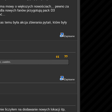
ie ma mowy o większych nowościach... pewno za
a dla nowych fanów przygotują pack D3
ć...
s temu była akcja zbierania pytań, które były
Zapisane
m, uwidim.
Zapisane
e liczyłem na dodawanie nowych lokacji itp,