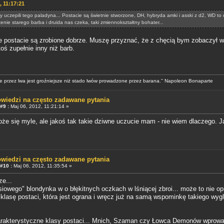
, 11:17:21
y uczepili tego paladyna... Postacie są świetnie stworzone, DH, hybryda amki i asski z d2, WD to d
zenie starego barba i druida nas czeka, taki zmiennokształtny bohater...
 postacie są zrobione dobrze. Muszę przyznać, że z chęcią bym zobaczył w
oś zupełnie inny niż barb.
 przez lwa jest groźniejsze niż stado lwów prowadzone przez barana.'' Napoleon Bonaparte
wiedzi na często zadawane pytania
#9 :
Maj 06, 2012, 11:21:14 »
oże się myle, ale jakoś tak takie dziwne uczucie mam - nie wiem dlaczego. J
wiedzi na często zadawane pytania
#10 :
Maj 06, 2012, 11:35:54 »
ze...
siowego" blondynka w o błękitnych oczkach w lśniącej zbroi... może to nie o
 klasę postaci, która jest ograna i wręcz już na samą wspominkę takiego wygl
rakterystyczne klasy postaci... Mnich, Szaman czy Łowca Demonów wprowadzi