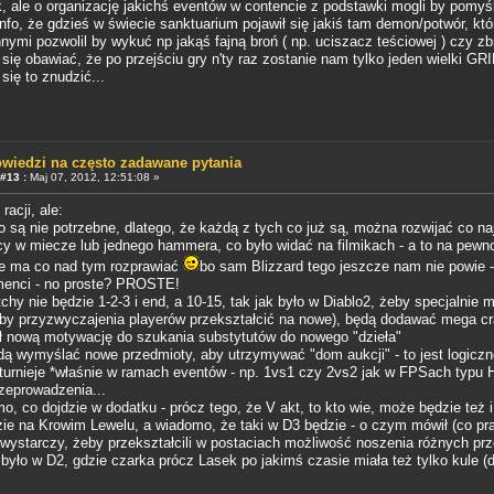
, ale o organizację jakichś eventów w contencie z podstawki mogli by pomyś
info, że gdzieś w świecie sanktuarium pojawił się jakiś tam demon/potwór, któ
nnymi pozwolil by wykuć np jakąś fajną broń ( np. uciszacz teściowej ) czy zb
się obawiać, że po przejściu gry n'ty raz zostanie nam tylko jeden wielki 
się to znudzić...
wiedzi na często zadawane pytania
#13 :
Maj 07, 2012, 12:51:08 »
acji, ale:
o są nie potrzebne, dlatego, że każdą z tych co już są, można rozwijać co na
cy w miecze lub jednego hammera, co było widać na filmikach - a to na pewn
nie ma co nad tym rozprawiać
bo sam Blizzard tego jeszcze nam nie powie -
menci - no proste? PROSTE!
chy nie będzie 1-2-3 i end, a 10-15, tak jak było w Diablo2, żeby specjaln
, żeby przyzwyczajenia playerów przekształcić na nowe), będą dodawać mega 
ł nową motywację do szukania substytutów do nowego "dzieła"
ędą wymyślać nowe przedmioty, aby utrzymywać "dom aukcji" - to jest logiczn
 turnieje *właśnie w ramach eventów - np. 1vs1 czy 2vs2 jak w FPSach typu 
zeprowadzenia...
o, co dojdzie w dodatku - prócz tego, że V akt, to kto wie, może będzie też i
zie na Krowim Lewelu, a wiadomo, że taki w D3 będzie - o czym mówił (co p
, wystarczy, żeby przekształcili w postaciach możliwość noszenia różnych prz
o było w D2, gdzie czarka prócz Lasek po jakimś czasie miała też tylko kule (