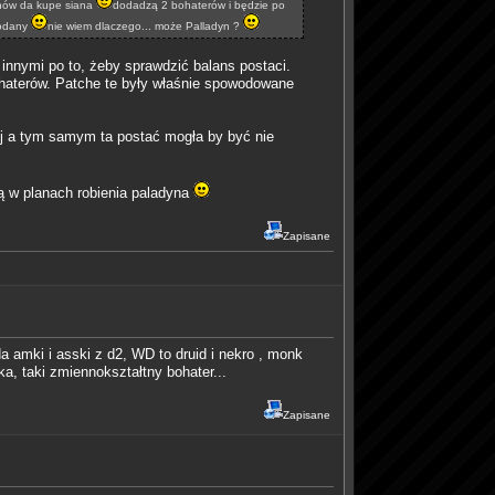
znów da kupe siana
dodadzą 2 bohaterów i będzie po
dodany
nie wiem dlaczego... może Palladyn ?
innymi po to, żeby sprawdzić balans postaci.
ohaterów. Patche te były właśnie spowodowane
jej a tym samym ta postać mogła by być nie
ą w planach robienia paladyna
Zapisane
a amki i asski z d2, WD to druid i nekro , monk
ka, taki zmiennokształtny bohater...
Zapisane