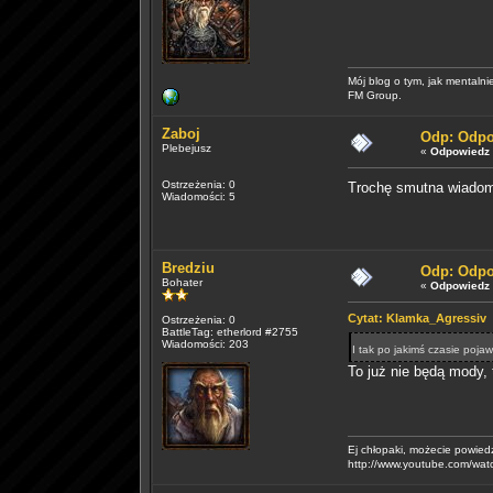
Mój blog o tym, jak mentalnie
FM Group.
Zaboj
Odp: Odpo
Plebejusz
«
Odpowiedz 
Ostrzeżenia: 0
Trochę smutna wiadomo
Wiadomości: 5
Bredziu
Odp: Odpo
Bohater
«
Odpowiedz 
Cytat: Klamka_Agressiv M
Ostrzeżenia: 0
BattleTag: etherlord #2755
Wiadomości: 203
I tak po jakimś czasie pojaw
To już nie będą mody, 
Ej chłopaki, możecie powied
http://www.youtube.com/w