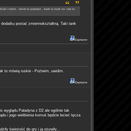
ruid i nekro , monk to paladyn , barb to barb no i wiz to
 dodatku postać zmiennokształtną. Taki tank
Zapisane
ak to mówią ruskie - Pożiwim, uwidim.
Zapisane
pis wyglądu Paladyna z D2 ale ogólnie tak
ądu i jego wielbienia komuś będzie lecieć tęcza
ły świeżość do gry i ją ożywiły...