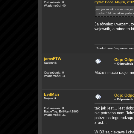
Cytat: Coco Maj 06, 2012
Ostrzeżenia: 0
Wiadomości: 40
jest juz monk, co sie wszysc
czarka ;] Moze jakies polac
Ja również uważam, że
wojownik, a mimo to kt
,,Stado baranów prowadzone
jarasFTW
Odp: Odpo
Najemnik
«
Odpowiedz 
Może i macie racje, m
Ostrzeżenia: 0
Wiadomości: 11
EvilMan
Odp: Odpo
Najemnik
«
Odpowiedz 
tak jak jest... jest dobr
Ostrzeżenia: 0
BattleTag: EvilMan#2860
nie potrzeba nam "lalu
Wiadomości: 31
patrze na tego rodzaju
z ust...
W D3 są ciekawe i cha