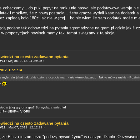
ie zobaczymy... do puki popyt na rynku nie nasyci się podstawową wersją n
datek i możliwe, że z nową postacią... żeby gracze wydali kasę na dodatek 
eż zapłacą koło 180zł jak nie więcej... bo nie wiem ile sam dodatek może mie
ędą podane też odpowiedzi na pytania zgromadzone na gram.pl gdzie jakiś cza
 w propozycjach nowinek mamy taki temat związany z tą akcją
wiedzi na często zadawane pytania
#11 :
Maj 06, 2012, 11:36:19 »
2012, 11:21:14
ę myle, ale jakoś tak takie dziwne uczucie mam - nie wiem dlaczego. Jak to mówią ruskie - Pożiwi
?
zieć w jaką grę ona gra? Bo wygląda świetnie!
atch?v=UE0PvmVfGR8
wiedzi na często zadawane pytania
#12 :
Maj 07, 2012, 12:12:27 »
ze Blizz nie zamierza "podtrzymywać życia" w naszym Diablo. Oczywiście ni