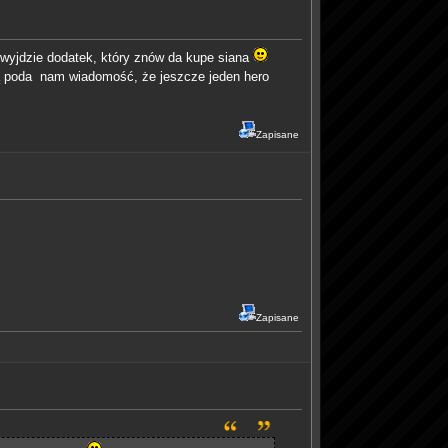
 wyjdzie dodatek, który znów da kupe siana
ą poda nam wiadomość, że jeszcze jeden hero
Zapisane
Zapisane