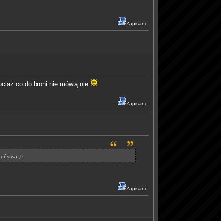
Zapisane
ciaż co do broni nie mówią nie
Zapisane
czeństwa ;P
Zapisane