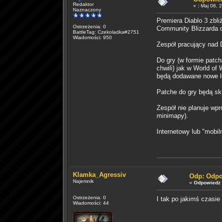
Redaktor
«
:
Maj 06, 2
Naznaczony
Premiera Diablo 3 zbl
Ostrzeżenia: 0
Community Blizzarda o
BattleTag: Czekoladka#2751
Wiadomości: 950
Zespół pracujący nad 
Do gry (w formie patc
chwili) jak w World of
będą dodawane nowe lo
Patche do gry będą sk
Zespół nie planuje wp
minimapy).
Internetowy lub "mobi
Klamka_Agressiv
Odp: Odpo
Najemnik
«
Odpowiedz 
Ostrzeżenia: 0
I tak po jakimś czasie
Wiadomości: 44