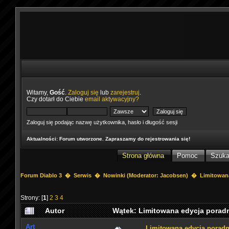
Witamy,
Gość
.
Zaloguj się
lub
zarejestruj
.
Czy dotarł do Ciebie
email aktywacyjny?
Zaloguj się podając nazwę użytkownika, hasło i długość sesji
Aktualności
: Forum utworzone. Zapraszamy do rejestrowania się!
Strona główna
Pomoc
Szuka
Forum Diablo 3
�
Serwis
�
Nowinki
(Moderator:
Jacobsen
) �
Limitowan
Strony: [
1
]
2
3
4
Autor
Wątek: Limitowana edycja porad
Art
Limitowana edycja porad