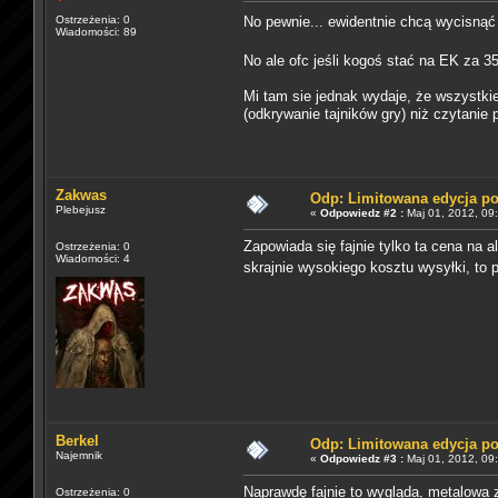
Ostrzeżenia: 0
No pewnie... ewidentnie chcą wycisną
Wiadomości: 89
No ale ofc jeśli kogoś stać na EK za 3
Mi tam sie jednak wydaje, że wszystki
(odkrywanie tajników gry) niż czytanie 
Zakwas
Odp: Limitowana edycja p
Plebejusz
«
Odpowiedz #2 :
Maj 01, 2012, 09
Zapowiada się fajnie tylko ta cena na 
Ostrzeżenia: 0
Wiadomości: 4
skrajnie wysokiego kosztu wysyłki, to 
Berkel
Odp: Limitowana edycja p
Najemnik
«
Odpowiedz #3 :
Maj 01, 2012, 09
Naprawdę fajnie to wygląda, metalowa z
Ostrzeżenia: 0