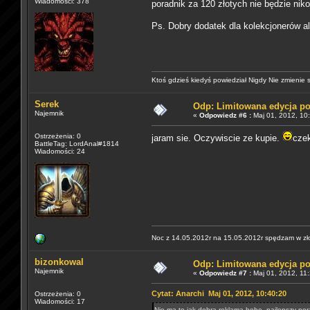
Wiadomości: 378
poradnik za 120 złotych nie będzie nik
Ps. Dobry dodatek dla kolekcjonerów al
Ktoś gdzieś kiedyś powiedział Nigdy Nie zmienie s
Serek
Odp: Limitowana edycja p
Najemnik
«
Odpowiedz #6 :
Maj 01, 2012, 10
Ostrzeżenia: 0
jaram sie. Oczywiscie ze kupie.
czek
BattleTag: LordAnal#1814
Wiadomości: 24
Noc z 14.05.2012r na 15.05.2012r spędzam w zł
bizonkowal
Odp: Limitowana edycja p
Najemnik
«
Odpowiedz #7 :
Maj 01, 2012, 11:
Cytat: Anarchi Maj 01, 2012, 10:40:20
Ostrzeżenia: 0
Wiadomości: 17
Nie ma to jak dobra reklama hehe, najlepszy por