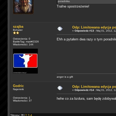
poradnika.
Trafne spostrzeżenie!
szajba
Odp: Limitowana edycja p
Bohater
«
Odpowiedz #13 :
Maj 01, 2012, 1
Ostrzeżenia: 0
Ehh a pytałem dwa razy o tym poradniku
BattleTag: matt#2326
Wiadomości: 144
anger is a gift
Godric
Odp: Limitowana edycja p
Najemnik
«
Odpowiedz #14 :
Maj 01, 2012, 1
Ostrzeżenia: 1
hehe co za bzdura, sam będę zdobywał 
Wiadomości: 37
Strony: [
1
]
2
3
4