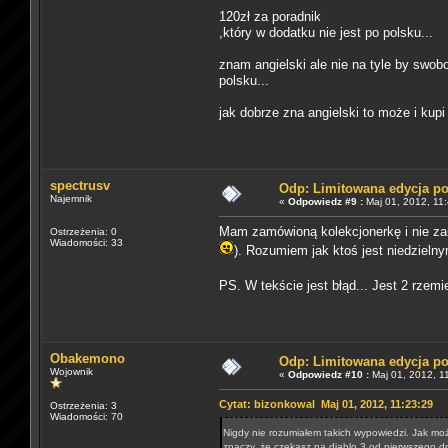
120zł za poradnik
,który w dodatku nie jest po polsku...
znam angielski ale nie na tyle by swob
polsku...
jak dobrze zna angielski to może i kup
spectrusv
Odp: Limitowana edycja p
Najemnik
«
Odpowiedz #9 :
Maj 01, 2012, 11:
Mam zamówioną kolekcjonerkę i nie zami
Ostrzeżenia: 0
Wiadomości: 33
). Rozumiem jak ktoś jest niedziel
PS. W tekście jest błąd... Jest 2 rzemi
Obakemono
Odp: Limitowana edycja p
Wojownik
«
Odpowiedz #10 :
Maj 01, 2012, 1
Cytat: bizonkowal Maj 01, 2012, 11:23:29
Ostrzeżenia: 3
Wiadomości: 70
Nigdy nie rozumiałem takich wypowiedzi. Jak mo
znaczy, że czekasz na diablo 3 od pierwszego dn