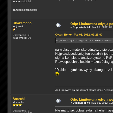
Wiadomości: 16
pam pam param pam
Obakemono
Odp: Limitowana edycja p
Wojownik
«
Odpowiedz #4 :
Maj 01, 2012, 09:
Cytat: Berkel Maj 01, 2012, 09:23:00
Ostrzeżenia: 3
Wiadomości: 70
Naprawdę fajnie to wygląda, metalowa zakładka 
najwieksze matolisko odnajdzie się bez
Najprawdopodobniej ten poradnik jest t
się na kompletną analize systemu PvP 
Prawdopodobnie będzie można ściagnąć
"Diablo to tytuł niezwykły, dlatego te
And far away, on the distant planet Char, Kerriga
Anarchi
Odp: Limitowana edycja p
Monarcha
«
Odpowiedz #5 :
Maj 01, 2012, 10
Nie ma to jak dobra reklama hehe, najl
Ostrzeżenia: 0