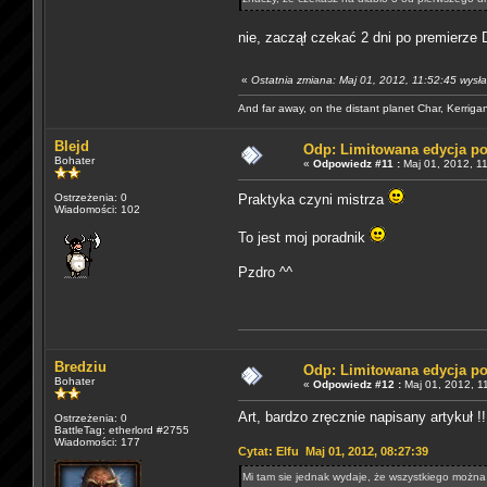
nie, zaczął czekać 2 dni po premierze 
«
Ostatnia zmiana: Maj 01, 2012, 11:52:45 wys
And far away, on the distant planet Char, Kerriga
Blejd
Odp: Limitowana edycja p
Bohater
«
Odpowiedz #11 :
Maj 01, 2012, 11
Ostrzeżenia: 0
Praktyka czyni mistrza
Wiadomości: 102
To jest moj poradnik
Pzdro ^^
Bredziu
Odp: Limitowana edycja p
Bohater
«
Odpowiedz #12 :
Maj 01, 2012, 1
Art, bardzo zręcznie napisany artykuł !!
Ostrzeżenia: 0
BattleTag: etherlord #2755
Wiadomości: 177
Cytat: Elfu Maj 01, 2012, 08:27:39
Mi tam sie jednak wydaje, że wszystkiego można 