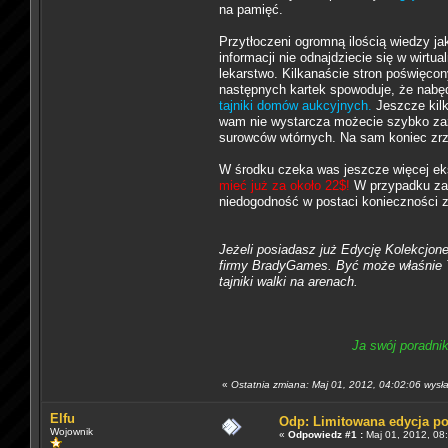
na pamięć.
Przytłoczeni ogromną ilością wiedzy j
informacji nie odnajdziecie się w wirtu
lekarstwo. Kilkanaście stron poświęco
następnych kartek spowoduje, że nabęd
tajniki domów aukcyjnych.
Jeszcze kilk
wam nie wystarcza możecie szybko za
surowców wtórnych. Na sam koniec zrzuc
W środku czeka was jeszcze więcej eks
mieć już za około 22$!
W przypadku zam
niedogodność w postaci konieczności z
Jeżeli posiadasz już Edycję Kolekcjon
firmy BradyGames. Być może właśnie T
tajniki walki na arenach.
Ja swój poradni
«
Ostatnia zmiana: Maj 01, 2012, 04:02:06 wysła
Elfu
Odp: Limitowana edycja p
Wojownik
«
Odpowiedz #1 :
Maj 01, 2012, 08