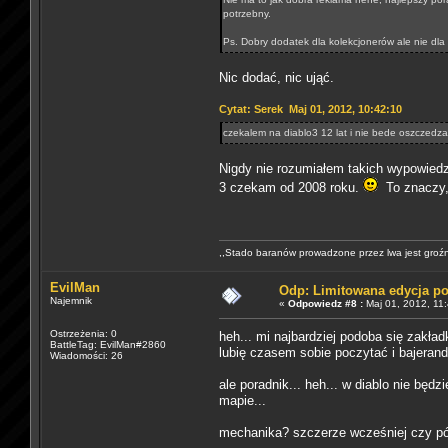
potrzebny.
Ps. Dobry dodatek dla kolekcjonerów ale nie dla 
Nic dodać, nic ująć.
Cytat: Serek Maj 01, 2012, 10:42:10
czekalem na diablo3 12 lat i nie bede oszczedza
Nigdy nie rozumiałem takich wypowiedzi
3 czekam od 2008 roku.
To znaczy, 
,,Stado baranów prowadzone przez lwa jest groź
EvilMan
Odp: Limitowana edycja p
Najemnik
«
Odpowiedz #8 :
Maj 01, 2012, 11:
Ostrzeżenia: 0
heh... mi najbardziej podoba się zakła
BattleTag: EvilMan#2860
lubię czasem sobie poczytać i bajerandz
Wiadomości: 26
ale poradnik... heh... w diablo nie będz
mapie...
mechanika? szczerze wcześniej czy póź