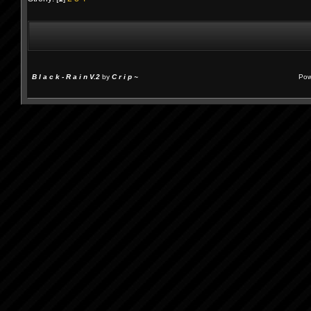
B l a c k - R a i n V.2
by
C r i p ~
Pow