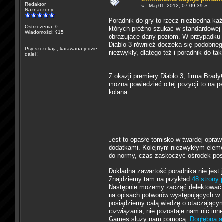
Redaktor
«
:
Maj 01, 2012, 07:09:39 »
Naznaczony
Poradnik do gry to rzecz niezbędna każ
Ostrzeżenia: 0
których próżno szukać w standardowej 
Wiadomości: 915
obrazujące dany poziom. W przypadku ba
Diablo 3 również doczeka się podobneg
Psy szczekają, karawana jedzie
niezwykły, dlatego też i poradnik do ta
dalej !
Z okazji premiery Diablo 3, firma Brad
można powiedzieć o tej pozycji to na 
kolana.
Jest to opasłe tomisko w twardej oprawi
dodatkami. Kolejnym niezwykłym elem
do normy, czas zaskoczyć ośrodek post
Dokładna zawartość poradnika nie jest
Znajdziemy tam na przykład
48 strony
Następnie możemy zacząć delektować
na opisach potworów występujących w r
posiądziemy całą wiedzę o otaczający
rozwiązania, nie pozostaje nam nic inn
Games służy nam pomocą.
Dogłębna a