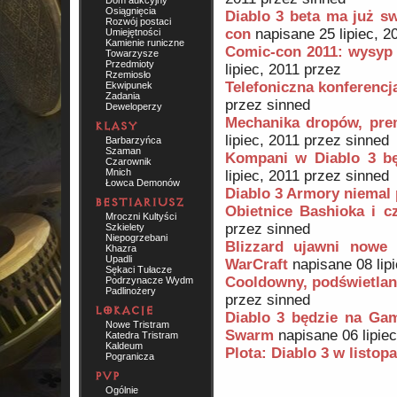
Dom aukcyjny
Osiągnięcia
Diablo 3 beta ma już sw
Rozwój postaci
con
napisane 25 lipiec, 2
Umiejętności
Kamienie runiczne
Comic-con 2011: wysyp
Towarzysze
Przedmioty
lipiec, 2011 przez
Rzemiosło
Telefoniczna konferencja
Ekwipunek
Zadania
przez sinned
Deweloperzy
Mechanika dropów, prem
lipiec, 2011 przez sinned
Barbarzyńca
Szaman
Kompani w Diablo 3 bę
Czarownik
Mnich
lipiec, 2011 przez sinned
Łowca Demonów
Diablo 3 Armory niemal 
Obietnice Bashioka i 
Mroczni Kultyści
przez sinned
Szkielety
Niepogrzebani
Blizzard ujawni nowe 
Khazra
Upadli
WarCraft
napisane 08 lipi
Sękaci Tułacze
Cooldowny, podświetlan
Podrzynacze Wydm
Padlinożery
przez sinned
Diablo 3 będzie na Gam
Nowe Tristram
Swarm
napisane 06 lipiec
Katedra Tristram
Kaldeum
Plota: Diablo 3 w listop
Pogranicza
Ogólnie