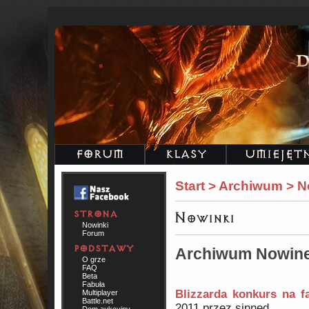
Start > Archiwum > N
Nowinki
Forum
Archiwum Nowin
O grze
FAQ
Beta
Fabuła
Blizzarda konkurs na fa
Multiplayer
Battle.net
2011 przez sinned