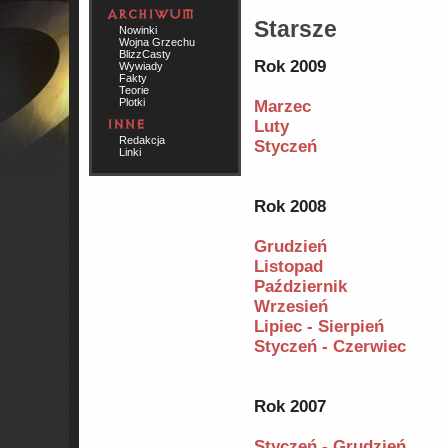
Starsze
Nowinki
Wojna Grzechu
BlizzCasty
Rok 2009
Wywiady
Fakty
Teorie
Plotki
Marzec
Luty
Redakcja
Styczeń
Linki
Rok 2008
Grudzień
Listopad
Październik
Wrzesień
Lipiec - Sierpień
Styczeń - Czerwiec
Rok 2007
Styczeń - Grudzień