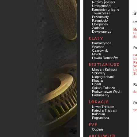
Rozwój postaci
Umiejętności
Kamienie runiczne
S
Towarzysze
Przedmioty
Rzemiosło
Ro
Ekwipunek
Zadania
Ma
Deweloperzy
Lu
St
Barbarzyńca
Szaman
Ro
Czarownik
Mnich
Gr
Łowca Demonów
Li
Pa
Wr
Mroczni Kultyści
Li
Szkielety
St
Niepogrzebani
Khazra
Upadli
Ro
Sękaci Tułacze
Podrzynacze Wydm
St
Padlinożery
Ro
Nowe Tristram
St
Katedra Tristram
Kaldeum
Pogranicza
Ogólnie