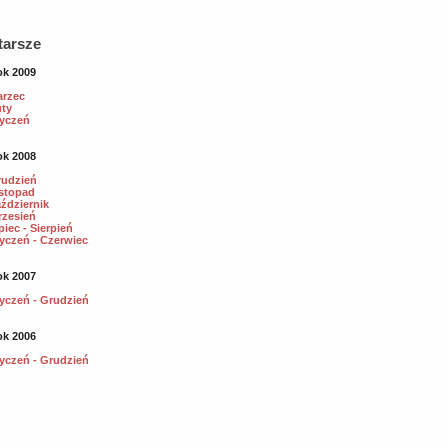
tarsze
k 2009
rzec
ty
yczeń
k 2008
udzień
stopad
ździernik
zesień
piec - Sierpień
yczeń - Czerwiec
k 2007
yczeń - Grudzień
k 2006
yczeń - Grudzień