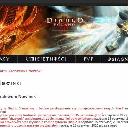
art > Archiwum > Nowinki
rchiwum Nowinek
y w Diablo 3 możliwym będzie posługiwanie się umiejętnościami innych klas?
na
nned
ższe poziomy trudności pozwolą na rozdanie do 15 pkt. umiejętności
napisane 21 cz
stem "drzewek" umiejętności, życie, mana i jej pokrewieństwa
napisane 18 czerwiec, 
lka artworków oraz wywiad z kompozytorem Diablo 3
napisane 15 czerwiec, 2010 przez
ementy otoczenia naszym przyjacielem
napisane 13 czerwiec, 2010 przez sinned