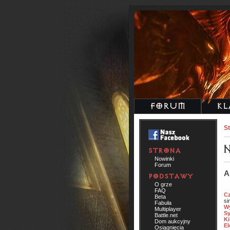
St
Nowinki
Forum
A
O grze
FAQ
Cz
Beta
si
Fabuła
Wy
Multiplayer
Sy
Battle.net
Ki
Dom aukcyjny
El
Osiągnięcia