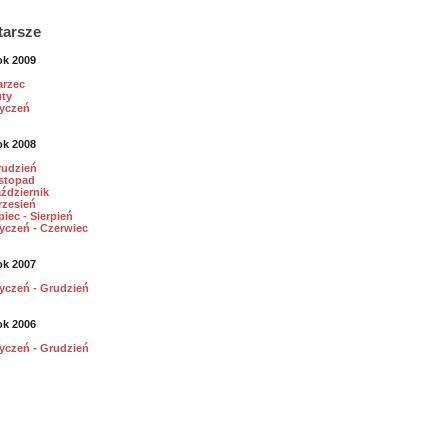
tarsze
k 2009
rzec
ty
yczeń
k 2008
udzień
stopad
ździernik
zesień
piec - Sierpień
yczeń - Czerwiec
k 2007
yczeń - Grudzień
k 2006
yczeń - Grudzień