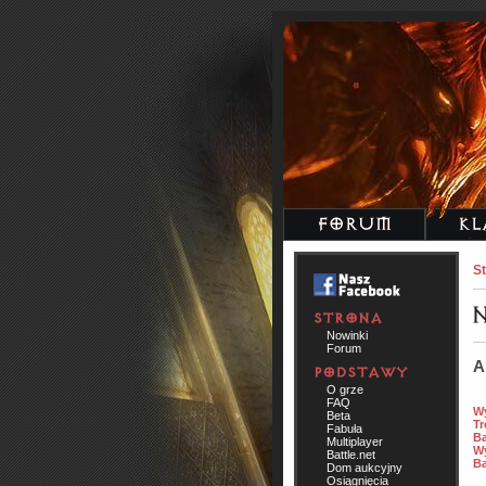
St
Nowinki
Forum
A
O grze
FAQ
Wy
Beta
Tr
Fabuła
Ba
Multiplayer
Wy
Battle.net
Ba
Dom aukcyjny
Osiągnięcia