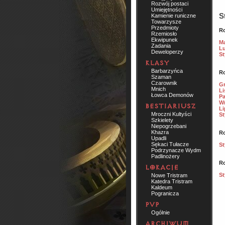
Rozwój postaci
Umiejętności
S
Kamienie runiczne
Towarzysze
Przedmioty
Ro
Rzemiosło
Ekwipunek
Ma
Zadania
Lu
Deweloperzy
St
Barbarzyńca
Ro
Szaman
Czarownik
Gr
Mnich
Li
Łowca Demonów
Pa
Wr
Li
Mroczni Kultyści
St
Szkielety
Niepogrzebani
Khazra
Ro
Upadli
Sękaci Tułacze
St
Podrzynacze Wydm
Padlinożery
Ro
St
Nowe Tristram
Katedra Tristram
Kaldeum
Pogranicza
Ogólnie