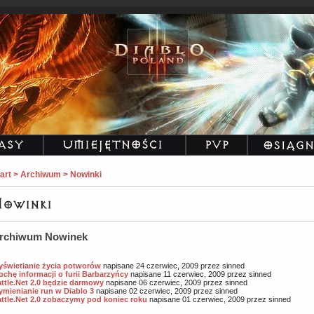
art > Archiwum > Nowinki
rchiwum Nowinek
świetlanie życia potworów
napisane 24 czerwiec, 2009 przez sinned
ochę informacji o furii Barbarzyńcy
napisane 11 czerwiec, 2009 przez sinned
ttle.Net 2.0 będzie darmowy
napisane 06 czerwiec, 2009 przez sinned
mienianie run w Diablo 3
napisane 02 czerwiec, 2009 przez sinned
ttle.Net 2.0 zobaczymy pod koniec roku
napisane 01 czerwiec, 2009 przez sinned