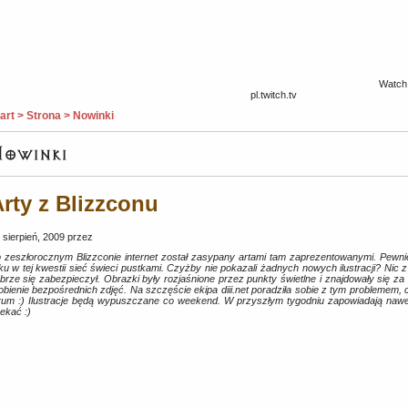
Watch 
pl.twitch.tv
art > Strona > Nowinki
rty z Blizzconu
 sierpień, 2009 przez
 zeszłorocznym Blizzconie internet został zasypany artami tam zaprezentowanymi. Pewn
ku w tej kwestii sieć świeci pustkami. Czyżby nie pokazali żadnych nowych ilustracji? Nic 
brze się zabezpieczył. Obrazki były rozjaśnione przez punkty świetlne i znajdowały się za
obienie bezpośrednich zdjęć. Na szczęście ekipa diii.net poradziła sobie z tym problemem
rum :) Ilustracje będą wypuszczane co weekend. W przyszłym tygodniu zapowiadają nawet 
ekać :)