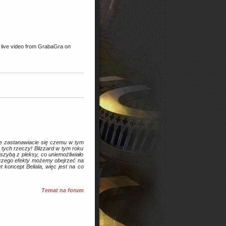
live video from GrabaGra on
ie zastanawiacie się czemu w tym
z tych rzeczy! Blizzard w tym roku
 szybą z pleksy, co uniemożliwiało
, czego efekty możemy obejrzeć na
koncept Beliala, więc jest na co
Temat na forum