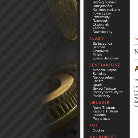
Rozwój postaci
Umiejętności
Kamienie runiczne
Towarzysze
Przedmioty
Rzemiosło
Ekwipunek
Zadania
Deweloperzy
St
Barbarzyńca
Szaman
Czarownik
Mnich
Łowca Demonów
A
Mroczni Kultyści
Szkielety
Niepogrzebani
29
Khazra
Upadli
Po
Sękaci Tułacze
ro
Podrzynacze Wydm
do
Padlinożery
zr
fo
cz
Nowe Tristram
Katedra Tristram
Kaldeum
Pogranicza
Ogólnie