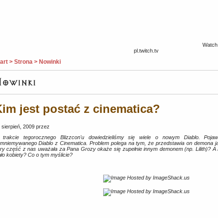
Watch 
pl.twitch.tv
art > Strona > Nowinki
im jest postać z cinematica?
 sierpień, 2009 przez
trakcie tegorocznego Blizzcon'u dowiedzieliśmy się wiele o nowym Diablo. Poja
mniemywanego Diablo z Cinematica. Problem polega na tym, że przedstawia on demona jako
ry część z nas uważała za Pana Grozy okaże się zupełnie innym demonem (np. Lilith)? A
ało kobiety? Co o tym myślicie?