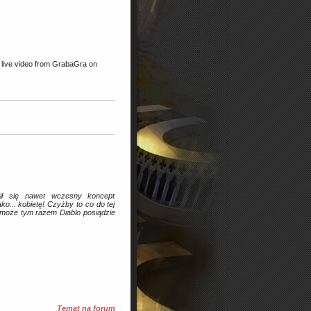
live video from GrabaGra on
wił się nawet wczesny koncept
... kobietę! Czyżby to co do tej
 może tym razem Diablo posiądzie
Temat na forum