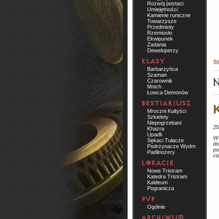
Rozwój postaci
Umiejętności
Kamienie runiczne
Towarzysze
Przedmioty
Rzemiosło
Ekwipunek
Zadania
Deweloperzy
St
Barbarzyńca
Szaman
Czarownik
Mnich
Łowca Demonów
K
Mroczni Kultyści
Szkielety
Niepogrzebani
25
Khazra
Upadli
W 
Sękaci Tułacze
do
Podrzynacze Wydm
po
Padlinożery
ci
Nowe Tristram
Katedra Tristram
Kaldeum
Pogranicza
Ogólnie