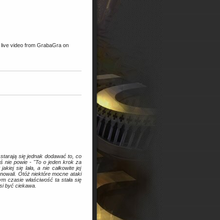
live video from GrabaGra on
 starają się jednak dodawać to, co
ś nie powie - "To o jeden krok za
kiej się lała, a nie całkowite jej
nowali. Otóż niektóre mocne ataki
nym czasie właściwość ta stała się
si być ciekawa.