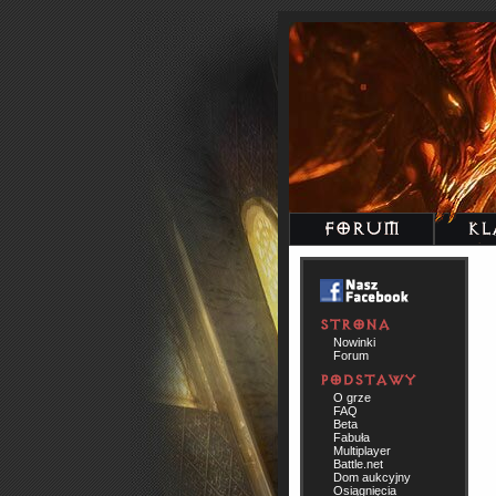
Nowinki
Forum
O grze
FAQ
Beta
Fabuła
Multiplayer
Battle.net
Dom aukcyjny
Osiągnięcia