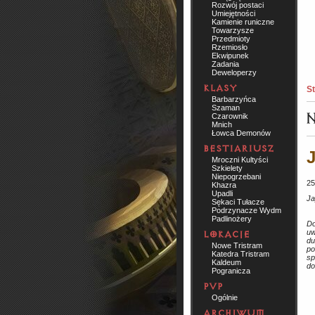
Rozwój postaci
Umiejętności
Kamienie runiczne
Towarzysze
Przedmioty
Rzemiosło
Ekwipunek
Zadania
Deweloperzy
St
Barbarzyńca
Szaman
Czarownik
Mnich
Łowca Demonów
J
Mroczni Kultyści
Szkielety
Niepogrzebani
25
Khazra
Upadli
Ja
Sękaci Tułacze
Podrzynacze Wydm
Padlinożery
Do
uw
du
Nowe Tristram
po
Katedra Tristram
sp
Kaldeum
do
Pogranicza
Ogólnie