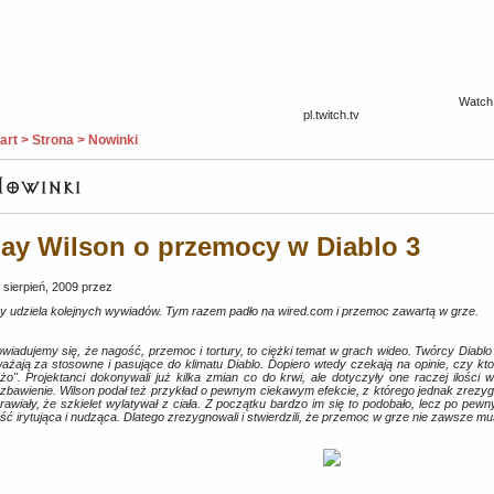
Watch 
pl.twitch.tv
art > Strona > Nowinki
ay Wilson o przemocy w Diablo 3
 sierpień, 2009 przez
y udziela kolejnych wywiadów. Tym razem padło na wired.com i przemoc zawartą w grze.
wiadujemy się, że nagość, przemoc i tortury, to ciężki temat w grach wideo. Twórcy Diablo
ażają za stosowne i pasujące do klimatu Diablo. Dopiero wtedy czekają na opinie, czy kto
żo". Projektanci dokonywali już kilka zmian co do krwi, ale dotyczyły one raczej ilości w ja
zbawienie. Wilson podał też przykład o pewnym ciekawym efekcie, z którego jednak zrezyg
rawiały, że szkielet wylatywał z ciała. Z początku bardzo im się to podobało, lecz po pew
ść irytująca i nudząca. Dlatego zrezygnowali i stwierdzili, że przemoc w grze nie zawsze mu