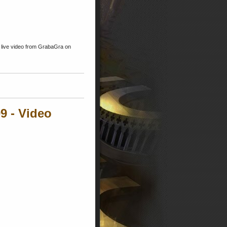
live video from GrabaGra on
9 - Video