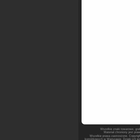
Wszelkie znaki towarowe, graf
Materiał chroniony jest pr
Wszelkie prawa zastrzeżone. Copyrigh
komórkowych w Warszawie. Dzięki ich wsp