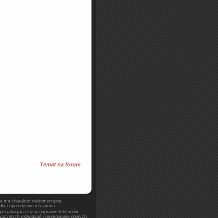
Temat na forum
na ma charakter niekomercyjny.
a i uprzedzeniu ich autora.
pecjalizująca się w naprawie telefonów
owacyjnych rozwiązań i promowanie nowych