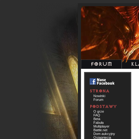
Nowinki
Forum
O grze
FAQ
Beta
Fabuła
Multiplayer
Battle.net
Dom aukcyjny
Osiągnięcia