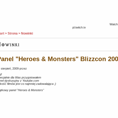
Watch 
pl.twitch.tv
art > Strona > Nowinki
anel "Heroes & Monsters" Blizzcon 200
 sierpień, 2009 przez
j!
ecjalnie dla Was przygotowałem
nel dyskusyjny z Youtube.com
kość filmów jest co najmniej zadowalająca ;)
ątkowy panel "Heroes & Monsters"