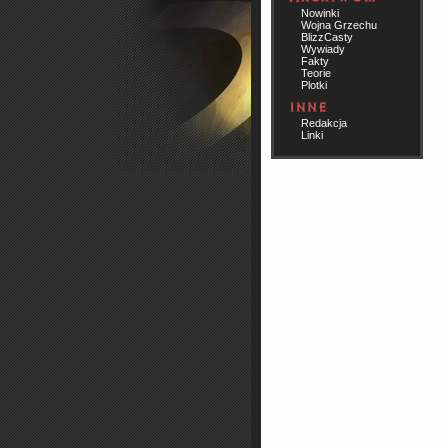
Nowinki
Wojna Grzechu
BlizzCasty
Wywiady
Fakty
Teorie
Plotki
Redakcja
Linki