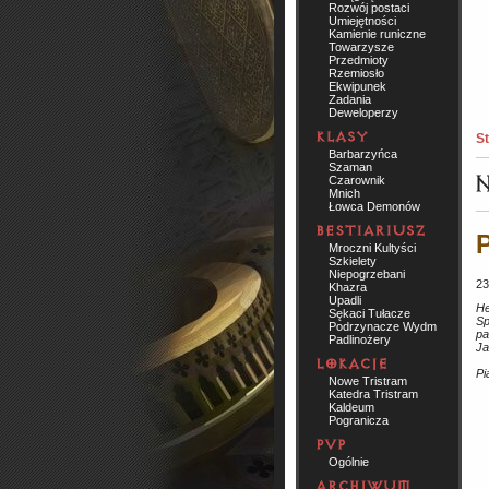
Rozwój postaci
Umiejętności
Kamienie runiczne
Towarzysze
Przedmioty
Rzemiosło
Ekwipunek
Zadania
Deweloperzy
St
Barbarzyńca
Szaman
Czarownik
Mnich
Łowca Demonów
P
Mroczni Kultyści
Szkielety
Niepogrzebani
23
Khazra
Upadli
He
Sękaci Tułacze
Sp
Podrzynacze Wydm
pa
Padlinożery
Ja
Pi
Nowe Tristram
Katedra Tristram
Kaldeum
Pogranicza
Ogólnie