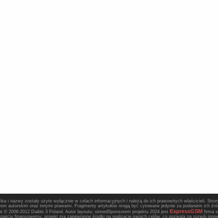
ika i nazwy zostały użyte wyłącznie w celach informacyjnych i należą do ich prawowitych właścicieli. Stro
awem autorskim oraz innymi prawami. Fragmenty artykułów mogą być cytowane jedynie za podaniem ich źródł
ExpressGSM
t © 2006-2012 Diablo 3 Poland. Autor layoutu: sinnedSponsorem projektu 2024 jest
firma s
arciu finansowemu, projekt ma zapewnione środki na realizację swoich celów, co pozwala na rozwój inn