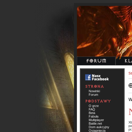
St
Nowinki
Forum
W
O grze
Najnowsza wersja Battle.netu, znane
FAQ
Beta
Fabuła
Multiplayer
Xb
Battle.net
po
Dom aukcyjny
pr
Osiągnięcia