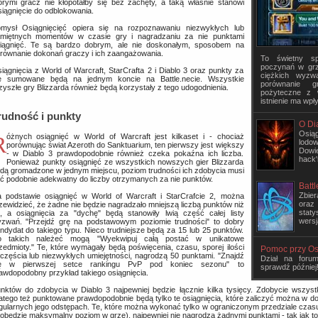
órymi gracz nie kłopotałby się bez zachęty, a taką właśnie stanowi
iągnięcie do odblokowania.
mysł Osiągnięcięć opiera się na rozpoznawaniu niezwykłych lub
miętnych momentów w czasie gry i nagradzaniu za nie punktami
iągnięć. Te są bardzo dobrym, ale nie doskonałym, sposobem na
równanie dokonań graczy i ich zaangażowania.
To świetny s
poczynań w grz
iągnięcia z World of Warcraft, StarCrafta 2 i Diablo 3 oraz punkty za
ciężkich wyzw
e sumowane będą na jednym koncie na Battle.necie. Wszystkie
porównanie 
zyszłe gry Blizzarda również będą korzystały z tego udogodnienia.
pożyteczne z 
istnienie ma wpł
rudność i punkty
O Di
Osiąg
 jest kilkaset i - chociaż
lodow
porównując świat Azeroth do Sanktuarium, ten pierwszy jest większy
Dowi
- w Diablo 3 prawdopodobnie również czeka pokaźna ich liczba.
hack'
Ponieważ punkty osiągnięć ze wszystkich nowszych gier Blizzarda
dą gromadzone w jednym miejscu, poziom trudności ich zdobycia musi
ć podobnie adekwatny do liczby otrzymanych za nie punktów.
Battl
Zbier
 podstawie osiągnięć w World of Warcraft i StarCrafcie 2, można
oraz
zewidzieć, że żadne nie będzie nagradzało mniejszą liczbą punktów niż
stat
, a osiągnięcia za "dychę" będą stanowiły lwią część całej listy
wersj
zwań. "Przejdź grę na podstawowym poziomie trudności" to dobry
ndydat do takiego typu. Nieco trudniejsze będą za 15 lub 25 punktów.
 takich należeć mogą "Wyekwipuj całą postać w unikatowe
zedmioty." Te, które wymagały będą poświęcenia, czasu, sporej ilości
Pomoc przy Os
częścia lub niezwykłych umiejętności, nagrodzą 50 punktami. "Znajdź
Dział na foru
ię w pierwszej setce rankingu PvP pod koniec sezonu" to
sprawdź później
awdopodobny przykład takiego osiągnięcia.
nktów do zdobycia w Diablo 3 najpewniej będzie łącznie kilka tysięcy. Zdobycie wszystk
atego też punktowane prawdopodobnie będą tylko te osiągnięcia, które zaliczyć można w d
gularnych jego odstępach. Te, które można wykonać tylko w ograniczonym przedziale czasu
obędzie maksymalny poziom w grze), najpewniej nie nagrodzą żadnymi punktami - tak jak t