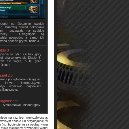
posób na śledzenie swoich
e, stanowią dowód pokonania
ań i pozwalają na szybkie
graczy - Osiągnięcia są
wielu powodów, a samo ich
yw na sposób gry w Diablo 3.
ablo 3
nięcia to tylko czubek góry
ej charakterystyk Diablo 3.
edz się więcej o tej grze
n'slash.
e.net 2.0
anie i przeglądanie Osiągnięć
 innych interesujących
ystyk umożliwia najnowsza
a Battle.netu.
iągnięciach
m tymczasowo niedostępny -
!
iego na raz jest niemożliwością.
owolnym czasie lub przynajmniej w
 (np. bycie pierwszą osobą, która
o miało miejsce w przypadku World