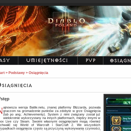
art > Podstawy > Osiągnięcia
stęp
j platformy Blizzarda, pozwala
graczom na gromadzenie punktów za zdobyte w grze Osiągnięcia
(lub po ang.: Achievementy). System z nimi związany został już
wielokrotnie wykorzystany na innych platformach, między innymi w
ox Live czy Steam. Swoimi własnymi osiągnięciami mogą również
chwalić się World of Warcraft i StarCraft 2. We wszystkich
zypadkach osiągnięcia często są przyczyną wykonywania czynności,