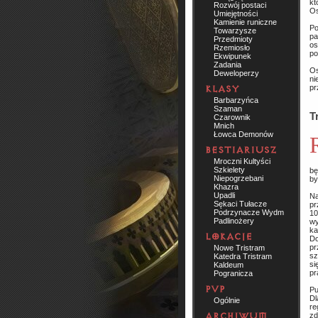
kt
Rozwój postaci
Os
Umiejętności
Kamienie runiczne
Po
Towarzysze
pa
Przedmioty
os
Rzemiosło
po
Ekwipunek
Zadania
Os
Deweloperzy
ni
pr
Barbarzyńca
Szaman
T
Czarownik
Mnich
Łowca Demonów
Różnych osiągnięć w World of Warcraft
Mroczni Kultyści
Szkielety
bę
Niepogrzebani
by
Khazra
Upadli
Na
Sękaci Tułacze
pr
Podrzynacze Wydm
10
Padlinożery
wy
ka
Do
pr
Nowe Tristram
sz
Katedra Tristram
s
Kaldeum
pr
Pogranicza
Pu
Dl
Ogólnie
re
zd